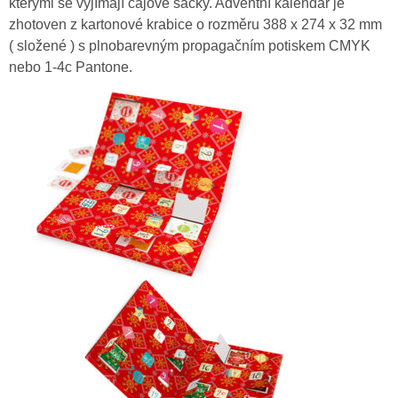
kterými se vyjímají čajové sáčky. Adventní kalendář je
zhotoven z k
artonové krabice o rozměru 388 x 274 x 32 mm
( složené ) s plnobarevným propagačním potiskem CMYK
nebo 1-4c Pantone.