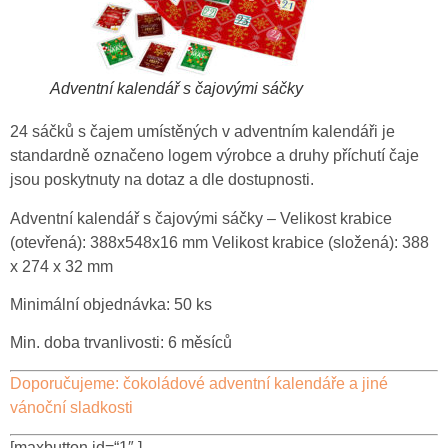
Adventní kalendář s čajovými sáčky
24 sáčků s čajem umístěných v adventním kalendáři je
standardně označeno
logem výrobce
a druhy
příchutí čaje
jsou poskytnuty
na dotaz a dle dostupnosti.
Adventní kalendář s čajovými sáčky –
Velikost krabice
(otevřená):
388x548x16 mm
Velikost krabice (složená):
388
x 274 x 32 mm
Minimální objednávka:
50 ks
Min. doba trvanlivosti:
6 měsíců
Doporučujeme: čokoládové adventní kalendáře a jiné
vánoční sladkosti
[maxbutton id=“1″ ]