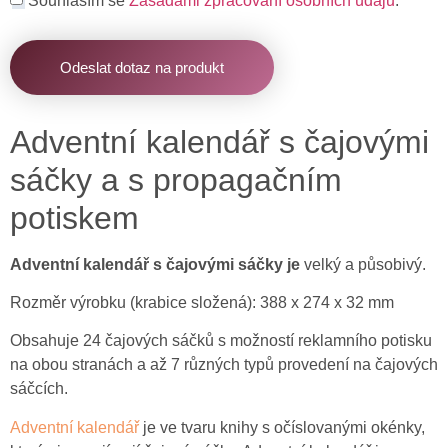
Souhlasím se
Zásadami zpracování osobních údajů
.
Odeslat dotaz na produkt
Adventní kalendář s čajovými
sáčky
a s propagačním
potiskem
Adventní kalendář s čajovými sáčky je
velký a působivý.
Rozměr výrobku (
krabice složená):
388 x 274 x 32 mm
Obsahuje 24 čajových sáčků
s možností reklamního potisku
na obou stranách
a
až 7 různých typů provedení na čajových
sáčcích.
Adventní kalendář
je ve tvaru knihy s očíslovanými okénky,