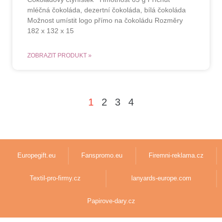
mléčná čokoláda, dezertní čokoláda, bílá čokoláda
Možnost umístit logo přímo na čokoládu Rozměry
182 x 132 x 15
ZOBRAZIT PRODUKT »
1
2
3
4
Europegift.eu
Fanspromo.eu
Firemni-reklama.cz
Textil-pro-firmy.cz
lanyards-europe.com
Papirove-dary.cz