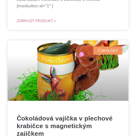
[maxbutton id=“1″ ]
ZOBRAZIT PRODUKT »
ČOKOLÁDY
Čokoládová vajíčka v plechové
krabičce s magnetickým
zajíčkem