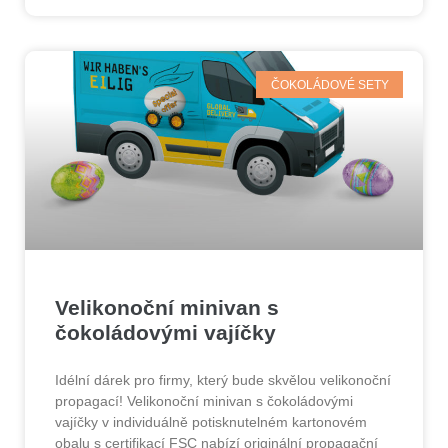
ČOKOLÁDOVÉ SETY
Velikonoční minivan s
čokoládovými vajíčky
Idélní dárek pro firmy, který bude skvělou velikonoční
propagací! Velikonoční minivan s čokoládovými
vajíčky v individuálně potisknutelném kartonovém
obalu s certifikací FSC nabízí originální propagační