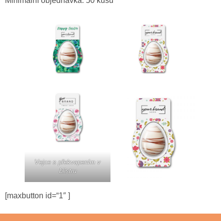
Minimální objednávka: 50 kusů
Vejce s překvapením v
blistru
[maxbutton id=“1″ ]