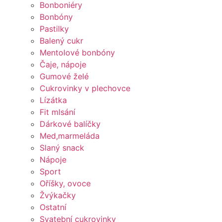
Bonboniéry
Bonbóny
Pastilky
Balený cukr
Mentolové bonbóny
Čaje, nápoje
Gumové želé
Cukrovinky v plechovce
Lízátka
Fit mlsání
Dárkové balíčky
Med,marmeláda
Slaný snack
Nápoje
Sport
Oříšky, ovoce
Žvýkačky
Ostatní
Svatební cukrovinky