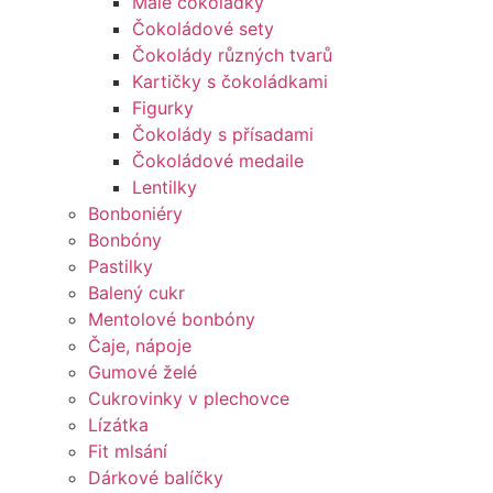
Malé čokoládky
Čokoládové sety
Čokolády různých tvarů
Kartičky s čokoládkami
Figurky
Čokolády s přísadami
Čokoládové medaile
Lentilky
Bonboniéry
Bonbóny
Pastilky
Balený cukr
Mentolové bonbóny
Čaje, nápoje
Gumové želé
Cukrovinky v plechovce
Lízátka
Fit mlsání
Dárkové balíčky