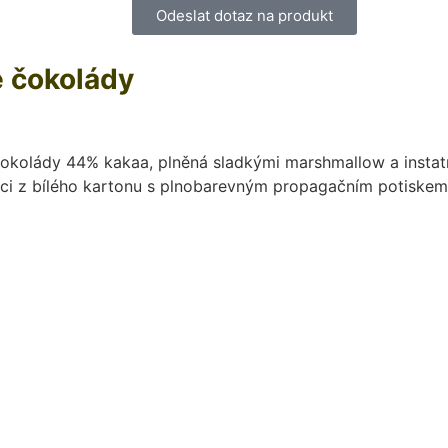
Odeslat dotaz na produkt
é čokolády
é čokolády 44% kakaa, plněná sladkými marshmallow a inst
bici z bílého kartonu s plnobarevným propagačním potisk