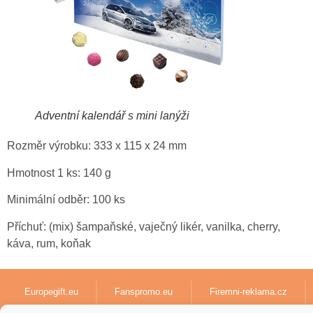
Adventní kalendář s mini lanýži
Rozměr výrobku: 333 x 115 x 24 mm
Hmotnost 1 ks: 140 g
Minimální odběr: 100 ks
Příchuť: (mix) šampaňské, vaječný likér, vanilka, cherry,
káva, rum, koňak
Europegift.eu
Fanspromo.eu
Firemni-reklama.cz