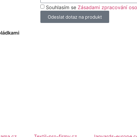
Souhlasím se
Zásadami zpracování oso
Odeslat dotaz na produkt
oládkami
lama.cz
Textil-pro-firmy.cz
lanyards-europe.