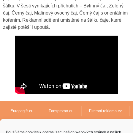
šálku. V šesti vynikajících příchutích – Bylinný čaj, Zelený
čaj, Černý čaj, Malinový ovocný čaj, Černý čaj s orientálním
kořením. Reklamní sdělení umístěné na šálku čaje, které
zajisté potěší i upoutá.
Europegift.eu
Fanspromo.eu
Firemni-reklama.cz
Textil-pro-firmy.cz
lanyards-europe.com
Používáme cookies k optimalizaci našich webových stránek a našich