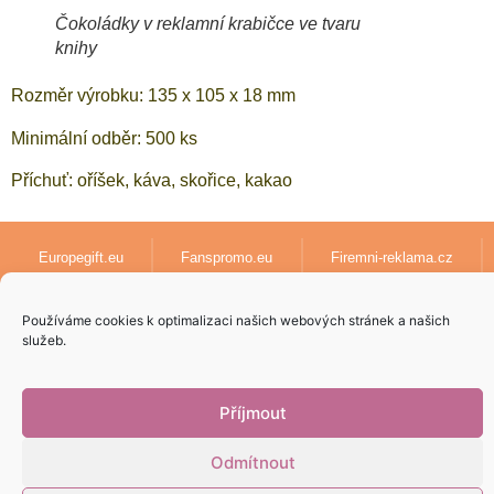
Čokoládky v reklamní krabičce ve tvaru
knihy
Rozměr výrobku: 135 x 105 x 18 mm
Minimální odběr: 500 ks
Příchuť: oříšek, káva, skořice, kakao
Europegift.eu
Fanspromo.eu
Firemni-reklama.cz
Textil-pro-firmy.cz
lanyards-europe.com
Používáme cookies k optimalizaci našich webových stránek a našich
služeb.
Papirove-dary.cz
Příjmout
Odmítnout
Vytvoril
5pixel.sk
v spolupráci s
AdenCZ
© 2023 | Všetky práva