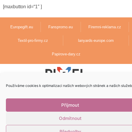
[maxbutton id=“1″ ]
Europegift.eu
Fanspromo.eu
Firemni-reklama.cz
Textil-pro-firmy.cz
lanyards-europe.com
Papirove-dary.cz
Používáme cookies k optimalizaci našich webových stránek a našich služeb
Vytvoril
5pixel.sk
v spolupráci s
AdenCZ
© 2023 | Všetky práva
vyhradené
Příjmout
Odmítnout
Předvolby