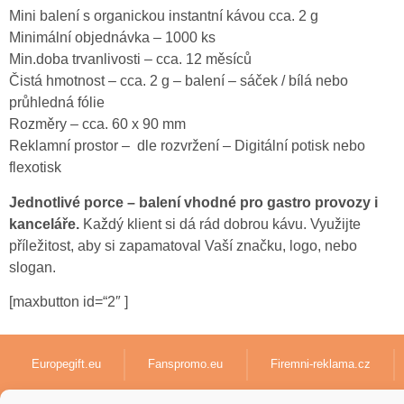
Mini balení s organickou instantní kávou cca.
2 g
Minimální objednávka
–
1000 ks
Min.doba trvanlivosti – cc
a.
12 měsíců
Čistá hmotnost
– c
ca.
2 g
–
balení
–
sáček / bílá nebo
průhledná fólie
Rozměry
– c
ca.
60 x 90 mm
Reklamní prostor –
dle
rozvržení
–
Digitální potisk nebo
flexotisk
Jednotlivé porce – balení vhodné pro gastro provozy i
kanceláře.
Každý klient si dá rád dobrou kávu. Využijte
příležitost, aby si zapamatoval Vaší značku, logo, nebo
slogan.
[maxbutton id=“2″ ]
Europegift.eu
Fanspromo.eu
Firemni-reklama.cz