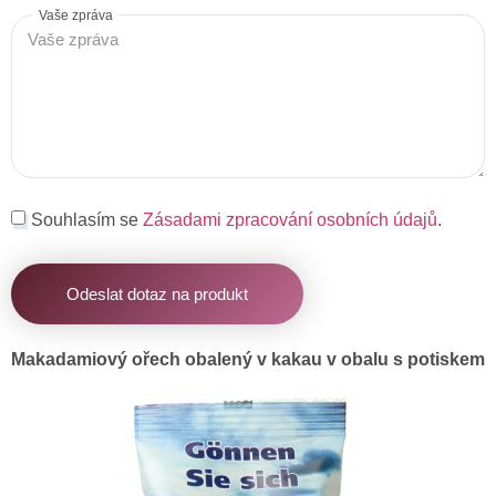
Vaše zpráva
Souhlasím se
Zásadami zpracování osobních údajů
.
Odeslat dotaz na produkt
Makadamiový ořech obalený v kakau v obalu s potiskem