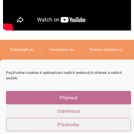
Europegift.eu
Fanspromo.eu
Firemni-reklama.cz
Textil-pro-firmy.cz
lanyards-europe.com
Používáme cookies k optimalizaci našich webových stránek a našich
Papirove-dary.cz
služeb.
Příjmout
Odmítnout
Vytvoril
5pixel.sk
v spolupráci s
AdenCZ
© 2023 | Všetky práva
vyhradené
Předvolby