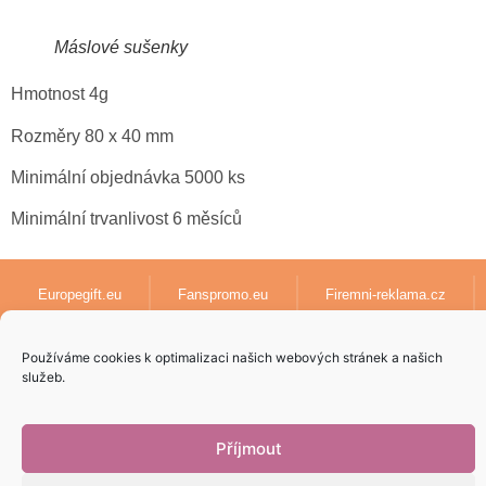
Máslové sušenky
Hmotnost 4g
Rozměry 80 x 40 mm
Minimální objednávka 5000 ks
Minimální trvanlivost 6 měsíců
Europegift.eu
Fanspromo.eu
Firemni-reklama.cz
Textil-pro-firmy.cz
lanyards-europe.com
Používáme cookies k optimalizaci našich webových stránek a našich
služeb.
Papirove-dary.cz
Příjmout