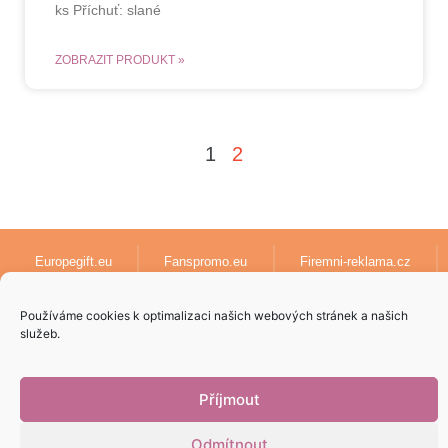
ks Příchuť: slané
ZOBRAZIT PRODUKT »
1
2
Europegift.eu
Fanspromo.eu
Firemni-reklama.cz
Textil-pro-firmy.cz
lanyards-europe.com
Používáme cookies k optimalizaci našich webových stránek a našich
služeb.
Papirove-dary.cz
Příjmout
Odmítnout