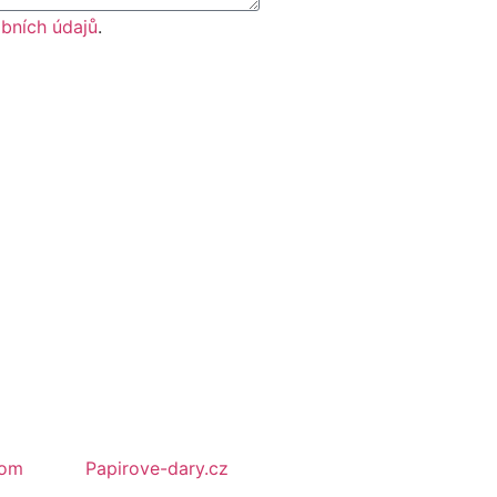
bních údajů
.
com
Papirove-dary.cz