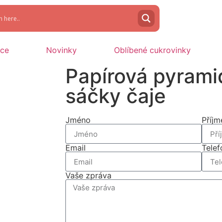
oce
Novinky
Oblíbené cukrovinky
Papírová pyrami
sáčky čaje
Jméno
Příjm
Email
Telef
Vaše zpráva