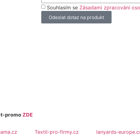
Souhlasím se
Zásadami zpracování oso
Odeslat dotaz na produkt
eet-promo
ZDE
lama.cz
Textil-pro-firmy.cz
lanyards-europe.