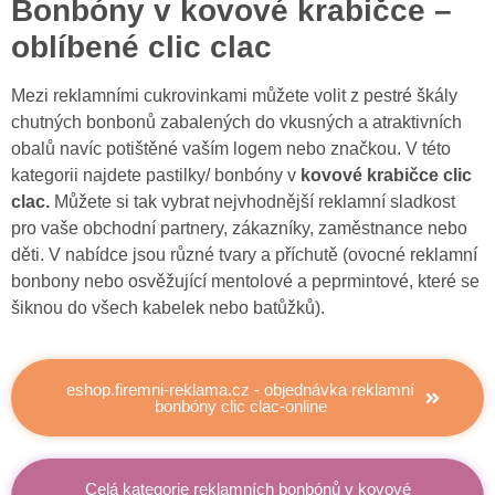
Bonbóny v kovové krabičce –
oblíbené clic clac
Mezi reklamními cukrovinkami můžete volit z pestré škály
chutných bonbonů zabalených do vkusných a atraktivních
obalů navíc potištěné vaším logem nebo značkou. V této
kategorii najdete pastilky/ bonbóny v
kovové krabičce clic
clac.
Můžete si tak vybrat nejvhodnější reklamní sladkost
pro vaše obchodní partnery, zákazníky, zaměstnance nebo
děti. V nabídce jsou různé tvary a příchutě (ovocné reklamní
bonbony nebo osvěžující mentolové a peprmintové, které se
šiknou do všech kabelek nebo batůžků).
eshop.firemni-reklama.cz - objednávka reklamní
bonbóny clic clac-online
Celá kategorie reklamních bonbónů v kovové