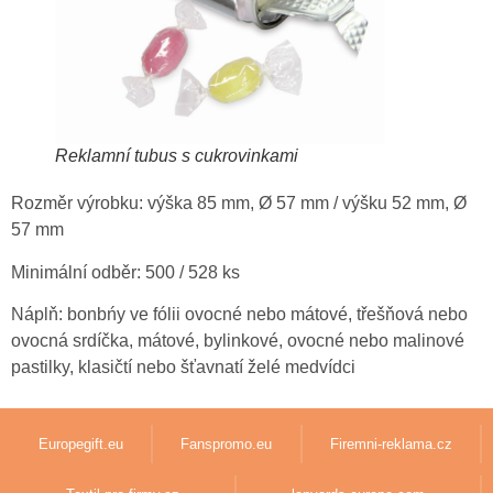
Reklamní tubus s cukrovinkami
Rozměr výrobku: výška 85 mm, Ø 57 mm / výšku 52 mm, Ø
57 mm
Minimální odběr: 500 / 528 ks
Náplň: bonbńy ve fólii ovocné nebo mátové, třešňová nebo
ovocná srdíčka, mátové, bylinkové, ovocné nebo malinové
pastilky, klasičtí nebo šťavnatí želé medvídci
Europegift.eu
Fanspromo.eu
Firemni-reklama.cz