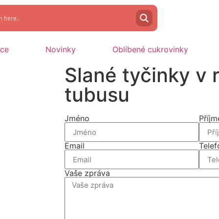
oce
Novinky
Oblíbené cukrovinky
Slané tyčinky v
tubusu
Jméno
Příjm
Email
Telef
Vaše zpráva