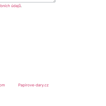
bních údajů
.
com
Papirove-dary.cz