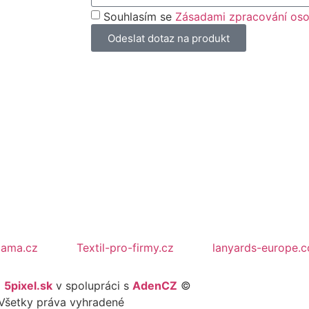
Souhlasím se
Zásadami zpracování oso
Odeslat dotaz na produkt
lama.cz
Textil-pro-firmy.cz
lanyards-europe.
l
5pixel.sk
v spolupráci s
AdenCZ
©
Všetky práva vyhradené