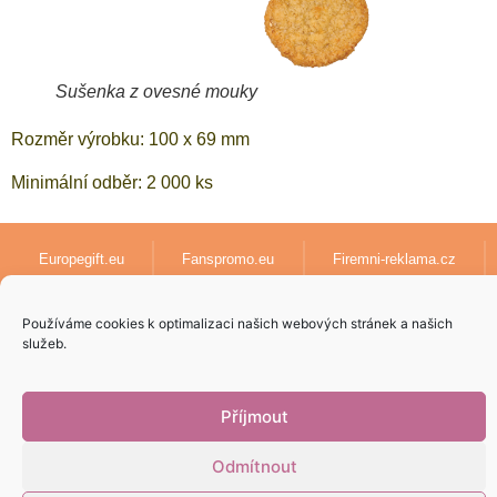
Sušenka z ovesné mouky
Rozměr výrobku: 100 x 69 mm
Minimální odběr: 2 000 ks
Europegift.eu
Fanspromo.eu
Firemni-reklama.cz
Textil-pro-firmy.cz
lanyards-europe.com
Používáme cookies k optimalizaci našich webových stránek a našich
služeb.
Papirove-dary.cz
Příjmout
Odmítnout
Vytvoril
5pixel.sk
v spolupráci s
AdenCZ
© 2023 | Všetky práva