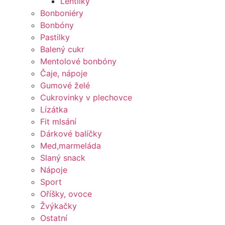
Lentilky
Bonboniéry
Bonbóny
Pastilky
Balený cukr
Mentolové bonbóny
Čaje, nápoje
Gumové želé
Cukrovinky v plechovce
Lízátka
Fit mlsání
Dárkové balíčky
Med,marmeláda
Slaný snack
Nápoje
Sport
Oříšky, ovoce
Žvýkačky
Ostatní