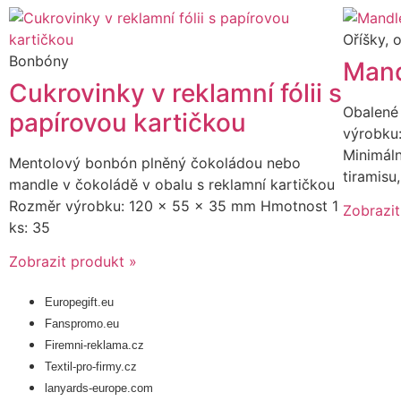
Oříšky, 
Bonbóny
Mand
Cukrovinky v reklamní fólii s
Obalené
papírovou kartičkou
výrobku
Minimáln
Mentolový bonbón plněný čokoládou nebo
tiramisu,
mandle v čokoládě v obalu s reklamní kartičkou
Rozměr výrobku: 120 x 55 x 35 mm Hmotnost 1
Zobrazit
ks: 35
Zobrazit produkt »
Europegift.eu
Fanspromo.eu
Firemni-reklama.cz
Textil-pro-firmy.cz
lanyards-europe.com