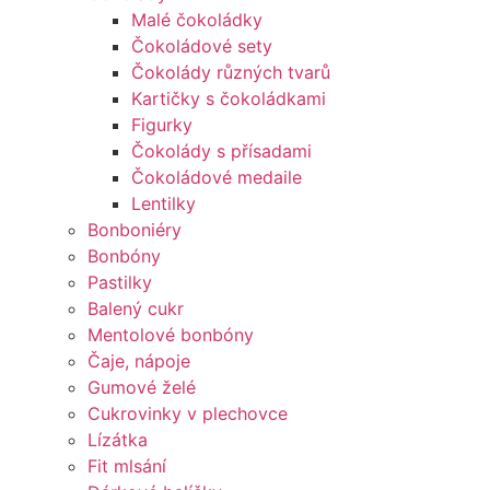
Malé čokoládky
Čokoládové sety
Čokolády různých tvarů
Kartičky s čokoládkami
Figurky
Čokolády s přísadami
Čokoládové medaile
Lentilky
Bonboniéry
Bonbóny
Pastilky
Balený cukr
Mentolové bonbóny
Čaje, nápoje
Gumové želé
Cukrovinky v plechovce
Lízátka
Fit mlsání