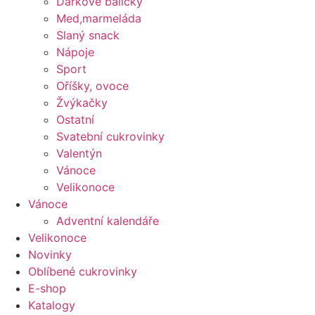
Dárkové balíčky
Med,marmeláda
Slaný snack
Nápoje
Sport
Oříšky, ovoce
Žvýkačky
Ostatní
Svatební cukrovinky
Valentýn
Vánoce
Velikonoce
Vánoce
Adventní kalendáře
Velikonoce
Novinky
Oblíbené cukrovinky
E-shop
Katalogy