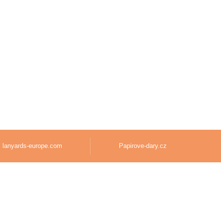
lanyards-europe.com
Papirove-dary.cz