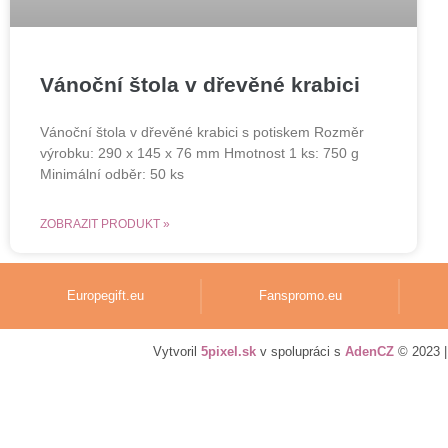
Vánoční štola v dřevěné krabici
Vánoční štola v dřevěné krabici s potiskem Rozměr
výrobku: 290 x 145 x 76 mm Hmotnost 1 ks: 750 g
Minimální odběr: 50 ks
ZOBRAZIT PRODUKT »
Europegift.eu
Fanspromo.eu
Vytvoril
5pixel.sk
v spolupráci s
AdenCZ
© 2023 |