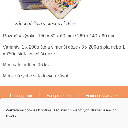
Vánoční štola v plechové dóze
Rozměry výroku: 150 x 80 x 60 mm / 260 x 140 x 80 mm
Varianty: 1 x 200g štola v menší dóze / 3 x 200g štola nebo 1
x 750g štola ve větší dóze
Minimální odběr: 36 ks
Motiv dózy dle skladových zásob
Europegift.eu
Fanspromo.eu
Firemni-reklama.cz
Textil-pro-firmy.cz
lanyards-europe.com
Používáme cookies k optimalizaci našich webových stránek a našich
služeb.
Papirove-dary.cz