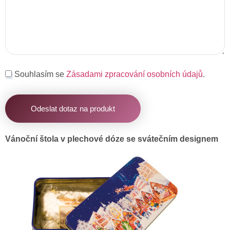
Souhlasím se
Zásadami zpracování osobních údajů
.
Odeslat dotaz na produkt
Vánoční štola v plechové dóze se svátečním designem