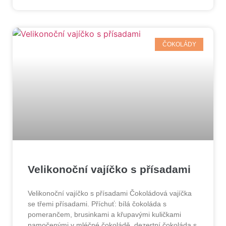
ČOKOLÁDY
Velikonoční vajíčko s přísadami
Velikonoční vajíčko s přísadami Čokoládová vajíčka
se třemi přísadami. Příchuť: bílá čokoláda s
pomerančem, brusinkami a křupavými kuličkami
namočenými v mléčné čokoládě, dezertní čokoláda s