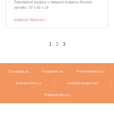
Čokoládové kraslice v reklamní krabičce Rozměr
výrobku: 57 x 42 x 16
ZOBRAZIT PRODUKT »
1
2
3
Europegift.eu
Fanspromo.eu
Firemni-reklama.cz
Textil-pro-firmy.cz
lanyards-europe.com
Papirove-dary.cz