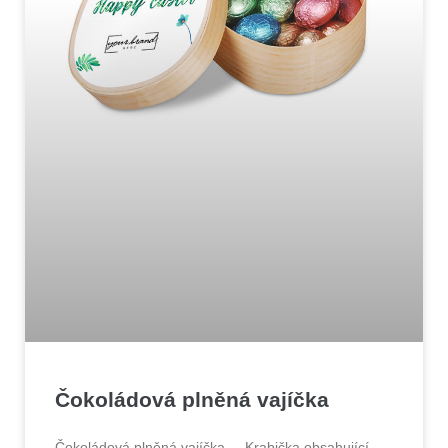
Čokoládová plněná vajíčka
Čokoládová plněná vajíčka Krabička obsahující