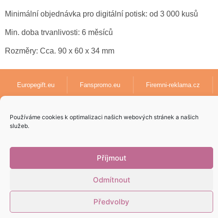
Minimální objednávka pro digitální potisk: od 3 000 kusů
Min. doba trvanlivosti: 6 měsíců
Rozměry: Cca. 90 x 60 x 34 mm
Europegift.eu
Fanspromo.eu
Firemni-reklama.cz
Textil-pro-firmy.cz
lanyards-europe.com
Používáme cookies k optimalizaci našich webových stránek a našich
služeb.
Papirove-dary.cz
Příjmout
Odmítnout
Vytvoril
5pixel.sk
v spolupráci s
AdenCZ
© 2023 | Všetky práva
vyhradené
Předvolby