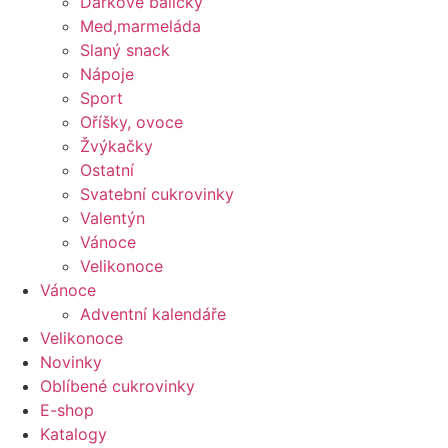
Dárkové balíčky
Med,marmeláda
Slaný snack
Nápoje
Sport
Oříšky, ovoce
Žvýkačky
Ostatní
Svatební cukrovinky
Valentýn
Vánoce
Velikonoce
Vánoce
Adventní kalendáře
Velikonoce
Novinky
Oblíbené cukrovinky
E-shop
Katalogy