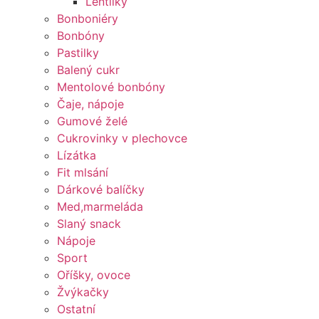
Lentilky
Bonboniéry
Bonbóny
Pastilky
Balený cukr
Mentolové bonbóny
Čaje, nápoje
Gumové želé
Cukrovinky v plechovce
Lízátka
Fit mlsání
Dárkové balíčky
Med,marmeláda
Slaný snack
Nápoje
Sport
Oříšky, ovoce
Žvýkačky
Ostatní