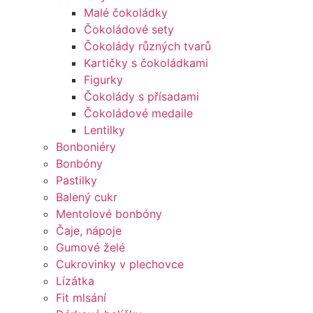
Malé čokoládky
Čokoládové sety
Čokolády různých tvarů
Kartičky s čokoládkami
Figurky
Čokolády s přísadami
Čokoládové medaile
Lentilky
Bonboniéry
Bonbóny
Pastilky
Balený cukr
Mentolové bonbóny
Čaje, nápoje
Gumové želé
Cukrovinky v plechovce
Lízátka
Fit mlsání