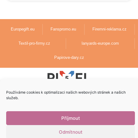
Europegift.eu
Fanspromo.eu
Firemni-reklama.cz
Textil-pro-firmy.cz
lanyards-europe.com
Papirove-dary.cz
Používáme cookies k optimalizaci našich webových stránek a našich
Vytvoril
5pixel.sk
v spolupráci s
AdenCZ
© 2023 | Všetky práva
služeb.
vyhradené
Příjmout
Odmítnout